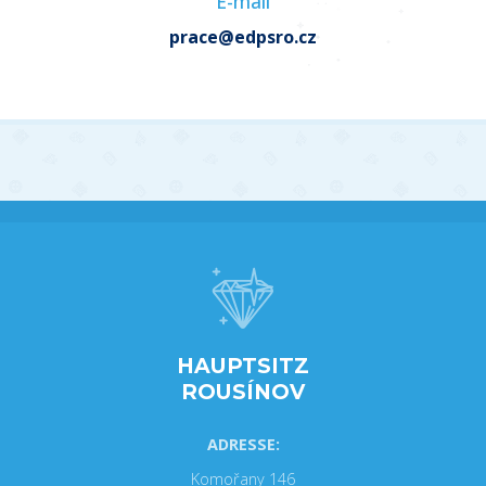
E-mail
prace@edpsro.cz
HAUPTSITZ
ROUSÍNOV
ADRESSE:
Komořany 146