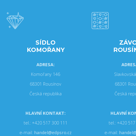
SÍDLO
ZÁV
KOMOŘANY
ROUSÍ
ADRESA:
ADRES
Komořany 146
Slavkovská
68301 Rousínov
68301 Rou
Česká republika
Česká repu
HLAVNÍ KONTAKT:
HLAVNÍ KO
tel.: +420 517 300 111
tel.: +420 51
e-mail:
handel@edpsro.cz
e-mail:
handel@