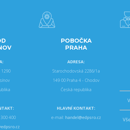
OD
POBOČKA
NOV
PRAHA
A:
ADRESA:
 1290
Starochodovská 2286/1a
sínov
149 00 Praha 4 - Chodov
blika
Česká republika
V
NTAKT:
HLAVNÍ KONTAKT:
7 300 400
e-mail:
handel@edpsro.cz
Vš
edpsro.cz