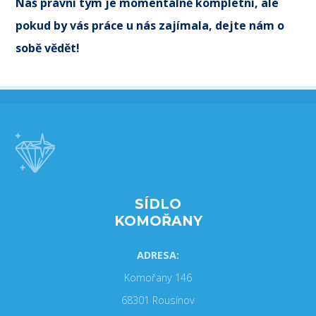
Náš právní tým je momentálně kompletní, ale
pokud by vás práce u nás zajímala, dejte nám o
sobě vědět!
SÍDLO
KOMOŘANY
ADRESA:
Komořany 146
68301 Rousínov