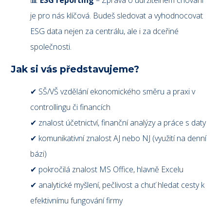
📊
ESG reporting
– Zpráva o udržitelném chování
je pro nás klíčová. Budeš sledovat a vyhodnocovat
ESG data nejen za centrálu, ale i za dceřiné
společnosti.
Jak si vás představujeme?
✔ SŠ/VŠ vzdělání ekonomického směru a praxi v
controllingu či financích
✔ znalost účetnictví, finanční analýzy a práce s daty
✔ komunikativní znalost AJ nebo NJ (využití na denní
bázi)
✔ pokročilá znalost MS Office, hlavně Excelu
✔ analytické myšlení, pečlivost a chuť hledat cesty k
efektivnímu fungování firmy