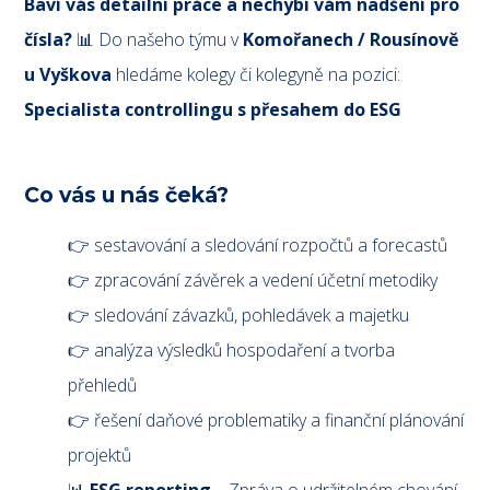
Baví vás detailní práce a nechybí vám nadšení pro
čísla?
📊 Do našeho týmu v
Komořanech / Rousínově
u Vyškova
hledáme kolegy či kolegyně na pozici:
Specialista controllingu s přesahem do ESG
Co vás u nás čeká?
👉 sestavování a sledování rozpočtů a forecastů
👉 zpracování závěrek a vedení účetní metodiky
👉 sledování závazků, pohledávek a majetku
👉 analýza výsledků hospodaření a tvorba
přehledů
👉 řešení daňové problematiky a finanční plánování
projektů