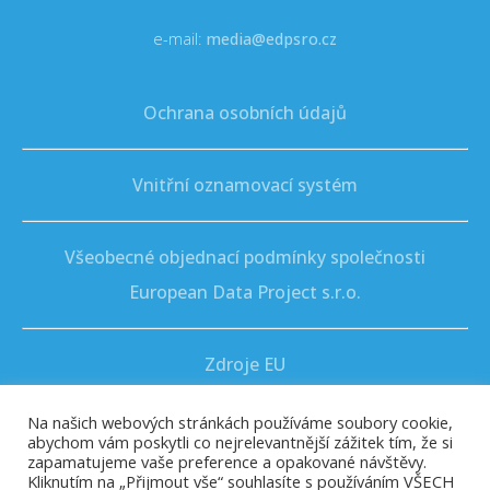
e-mail:
media@edpsro.cz
Ochrana osobních údajů
Vnitřní oznamovací systém
Všeobecné objednací podmínky společnosti
European Data Project s.r.o.
Zdroje EU
Na našich webových stránkách používáme soubory cookie,
abychom vám poskytli co nejrelevantnější zážitek tím, že si
zapamatujeme vaše preference a opakované návštěvy.
Kliknutím na „Přijmout vše“ souhlasíte s používáním VŠECH