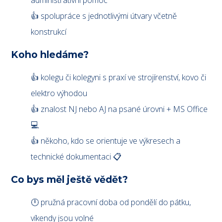
administrativní pomoc
👍 spolupráce s jednotlivými útvary včetně
konstrukcí
Koho hledáme?
👍 kolegu či kolegyni s praxí ve strojírenství, kovo či
elektro výhodou
👍 znalost NJ nebo AJ na psané úrovni + MS Office
💻
👍 někoho, kdo se orientuje ve výkresech a
technické dokumentaci 📋
Co bys měl ještě vědět?
🕛 pružná pracovní doba od pondělí do pátku,
víkendy jsou volné