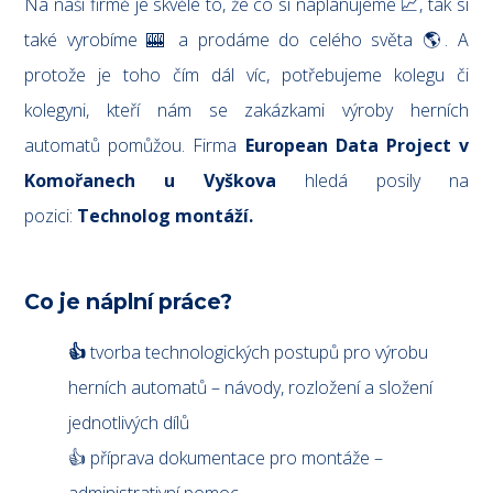
Na naší firmě je skvělé to, že co si naplánujeme 📈, tak si
také vyrobíme 🎰 a prodáme do celého světa 🌎. A
protože je toho čím dál víc, potřebujeme kolegu či
kolegyni, kteří nám se zakázkami výroby herních
automatů pomůžou. Firma
European Data Project v
Komořanech u Vyškova
hledá posily na
pozici:
Technolog montáží.
Co je náplní práce?
👍
tvorba technologických postupů pro výrobu
herních automatů – návody, rozložení a složení
jednotlivých dílů
👍 příprava dokumentace pro montáže –