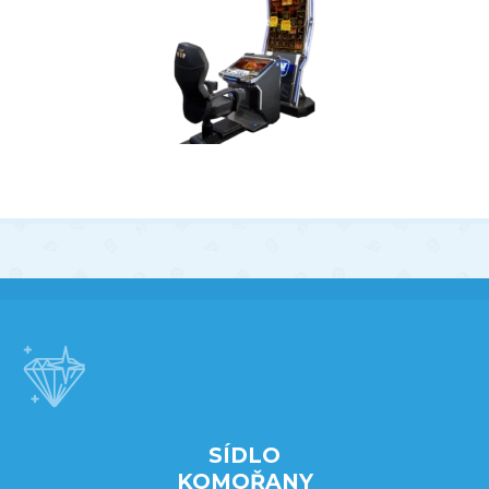
SÍDLO
KOMOŘANY