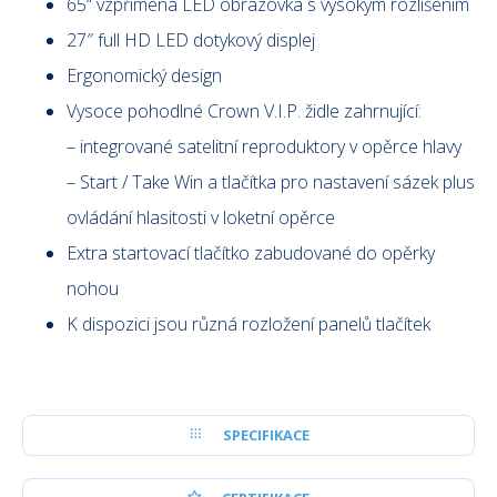
65“ vzpřímená LED obrazovka s vysokým rozlišením
27″ full HD LED dotykový displej
Ergonomický design
Vysoce pohodlné Crown V.I.P. židle zahrnující:
– integrované satelitní reproduktory v opěrce hlavy
– Start / Take Win a tlačítka pro nastavení sázek plus
ovládání hlasitosti v loketní opěrce
Extra startovací tlačítko zabudované do opěrky
nohou
K dispozici jsou různá rozložení panelů tlačítek
SPECIFIKACE