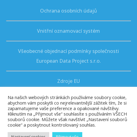
Ochrana osobních údajů
Vnitřní oznamovací systém
Všeobecné objednací podmínky společnosti
European Data Project s.r.o.
Zdroje EU
Na našich webových stránkách používáme soubory cookie,
abychom vám poskytli co nejrelevantnější zážitek tím, že si
zapamatujeme vaše preference a opakované návštěvy.
Kliknutím na „Přijmout vše“ souhlasíte s používáním VŠECH
souborů cookie. Můžete však navštívit „Nastavení souborů
O NÁS
PRODUKTY
NOVINKY
cookie“ a poskytnout kontrolovaný souhlas.
KARIÉRA
KONTAKT
Nastavení cookies
Přijmout vše