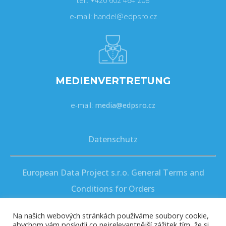
tel.: +420 602 464 208
e-mail: handel@edpsro.cz
MEDIENVERTRETUNG
e-mail:
media@edpsro.cz
Datenschutz
European Data Project s.r.o. General Terms and
Conditions for Orders
Na našich webových stránkách používáme soubory cookie,
abychom vám poskytli co nejrelevantnější zážitek tím, že si