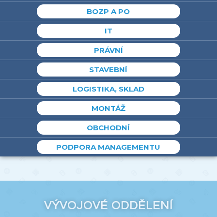
BOZP A PO
IT
PRÁVNÍ
STAVEBNÍ
LOGISTIKA, SKLAD
MONTÁŽ
OBCHODNÍ
PODPORA MANAGEMENTU
VÝVOJOVÉ ODDĚLENÍ