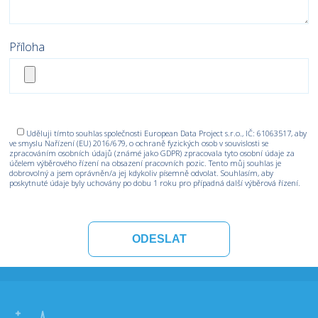
Příloha
Uděluji tímto souhlas společnosti European Data Project s.r.o., IČ: 61063517, aby
ve smyslu Nařízení (EU) 2016/679, o ochraně fyzických osob v souvislosti se
zpracováním osobních údajů (známé jako GDPR) zpracovala tyto osobní údaje za
účelem výběrového řízení na obsazení pracovních pozic. Tento můj souhlas je
dobrovolný a jsem oprávněn/a jej kdykoliv písemně odvolat. Souhlasím, aby
poskytnuté údaje byly uchovány po dobu 1 roku pro případná další výběrová řízení.