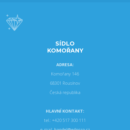
SÍDLO
KOMOŘANY
ADRESA:
Komořany 146
68301 Rousínov
Česká republika
HLAVNÍ KONTAKT:
tel.: +420 517 300 111
e-mail:
handel@edpsro.cz