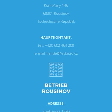
Komořany 146
68301 Rousínov
Tschechische Republik
HAUPTKONTAKT:
tel.: +420 602 464 208
e-mail: handel@edpsro.cz
BETRIEB
ROUSÍNOV
ADRESSE:
Slavkovská 1290